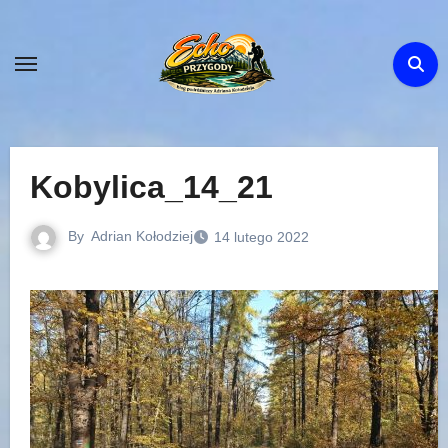
Skip
to
content
Kobylica_14_21
By
Adrian Kołodziej
14 lutego 2022