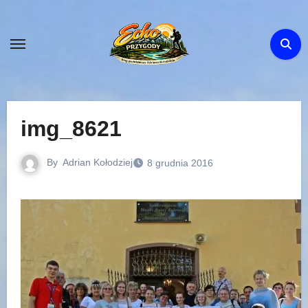
Skip
to
content
img_8621
By
Adrian Kołodziej
8 grudnia 2016