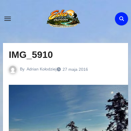
Skip
to
content
IMG_5910
By
Adrian Kołodziej
27 maja 2016