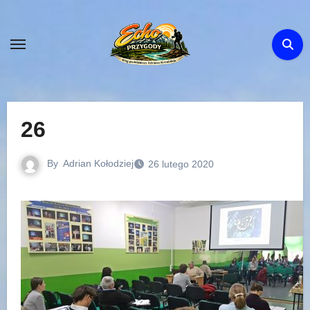
Skip
to
content
26
By
Adrian Kołodziej
26 lutego 2020