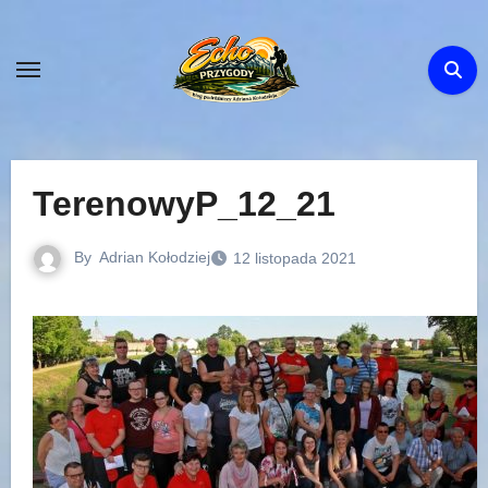
Skip
to
content
TerenowyP_12_21
By
Adrian Kołodziej
12 listopada 2021