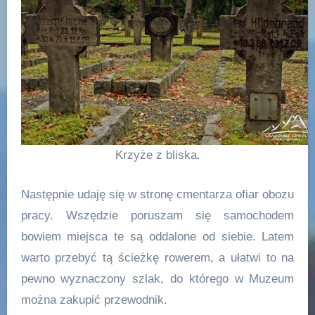
Krzyże z bliska.
Następnie udaję się w stronę cmentarza ofiar obozu
pracy. Wszędzie poruszam się samochodem
bowiem miejsca te są oddalone od siebie. Latem
warto przebyć tą ścieżkę rowerem, a ułatwi to na
pewno wyznaczony szlak, do którego w Muzeum
można zakupić przewodnik.