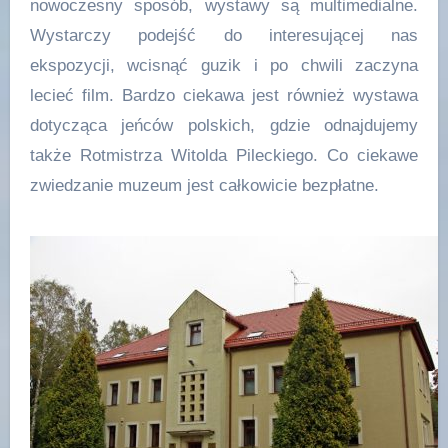
nowoczesny sposób, wystawy są multimedialne.
Wystarczy podejść do interesującej nas
ekspozycji, wcisnąć guzik i po chwili zaczyna
lecieć film. Bardzo ciekawa jest również wystawa
dotycząca jeńców polskich, gdzie odnajdujemy
także Rotmistrza Witolda Pileckiego. Co ciekawe
zwiedzanie muzeum jest całkowicie bezpłatne.