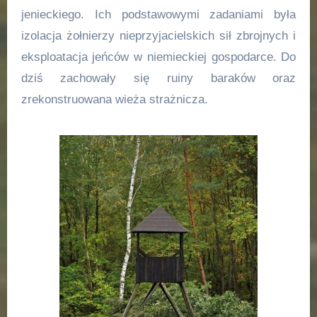
jenieckiego. Ich podstawowymi zadaniami była
izolacja żołnierzy nieprzyjacielskich sił zbrojnych i
eksploatacja jeńców w niemieckiej gospodarce. Do
dziś zachowały się ruiny baraków oraz
zrekonstruowana wieża strażnicza.