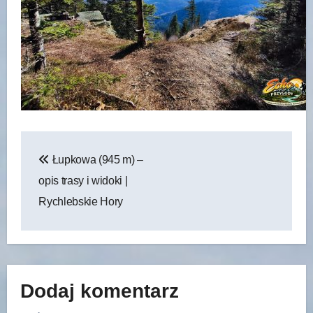
Nawigacja
Łupkowa (945 m) –
wpisu
opis trasy i widoki |
Rychlebskie Hory
Dodaj komentarz