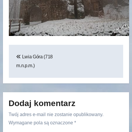
Nawigacja
Lwia Góra (718
wpisu
m.n.p.m.)
Dodaj komentarz
Twój adres e-mail nie zostanie opublikowany.
Wymagane pola są oznaczone
*