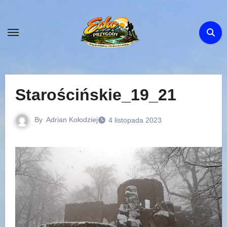
Skip
to
content
Starościńskie_19_21
By
Adrian Kołodziej
4 listopada 2023