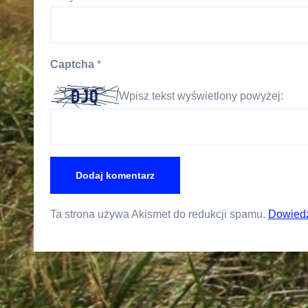
Captcha
*
Wpisz tekst wyświetlony powyżej:
Ta strona używa Akismet do redukcji spamu.
Dowiedz