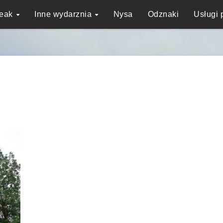
reak
Inne wydarznia
Nysa
Odznaki
Usługi 