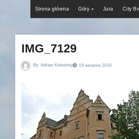
Strona główna
Góry
Jura
City B
IMG_7129
By
Adrian Kołodziej
19 sierpnia 2016