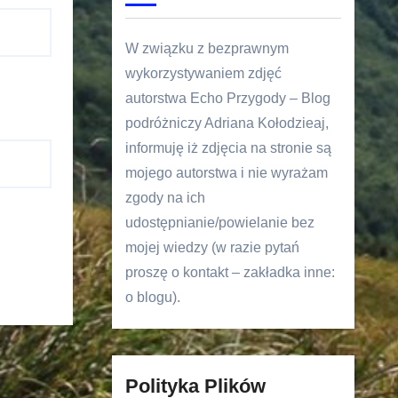
W związku z bezprawnym
wykorzystywaniem zdjęć
autorstwa Echo Przygody – Blog
podróżniczy Adriana Kołodzieaj,
informuję iż zdjęcia na stronie są
mojego autorstwa i nie wyrażam
zgody na ich
udostępnianie/powielanie bez
mojej wiedzy (w razie pytań
proszę o kontakt – zakładka inne:
o blogu).
Polityka Plików