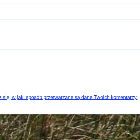
 się, w jaki sposób przetwarzane są dane Twoich komentarzy.