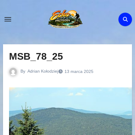
Skip
to
content
MSB_78_25
By
Adrian Kołodziej
13 marca 2025