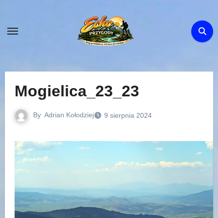
Skip
to
content
Mogielica_23_23
By
Adrian Kołodziej
9 sierpnia 2024