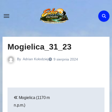
Skip
to
content
Mogielica_31_23
By
Adrian Kołodziej
9 sierpnia 2024
Nawigacja
Mogielica (1170 m
wpisu
n.p.m.)