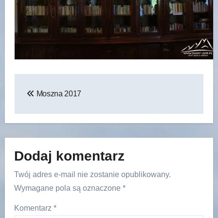
Nawigacja
Moszna 2017
wpisu
Dodaj komentarz
Twój adres e-mail nie zostanie opublikowany.
Wymagane pola są oznaczone
*
Komentarz
*