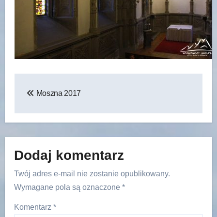
Nawigacja
Moszna 2017
wpisu
Dodaj komentarz
Twój adres e-mail nie zostanie opublikowany.
Wymagane pola są oznaczone
*
Komentarz
*