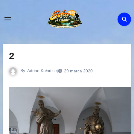
Skip
to
content
2
By
Adrian Kołodziej
29 marca 2020