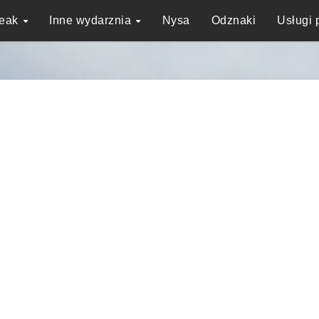
reak
Inne wydarznia
Nysa
Odznaki
Usługi 