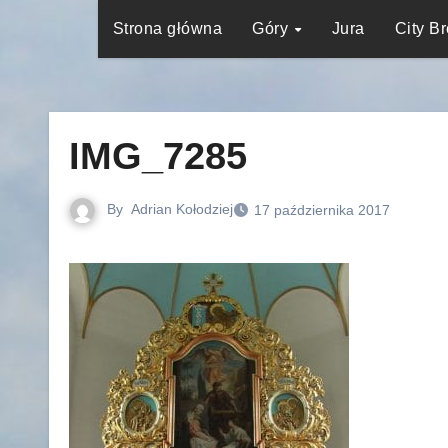
Strona główna
Góry
Jura
City B
IMG_7285
By
Adrian Kołodziej
17 października 2017