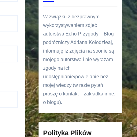
W związku z bezprawnym
wykorzystywaniem zdjęć
autorstwa Echo Przygody – Blog
podróżniczy Adriana Kołodzieaj,
informuję iż zdjęcia na stronie są
mojego autorstwa i nie wyrażam
zgody na ich
udostępnianie/powielanie bez
mojej wiedzy (w razie pytań
proszę o kontakt – zakładka inne:
o blogu).
Polityka Plików