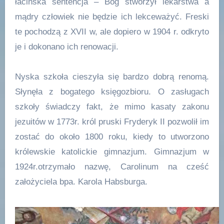
łacińska sentencja – Bóg stworzył lekarstwa a
mądry człowiek nie będzie ich lekceważyć. Freski
te pochodzą z XVII w, ale dopiero w 1904 r. odkryto
je i dokonano ich renowacji.
Nyska szkoła cieszyła się bardzo dobrą renomą.
Słynęła z bogatego księgozbioru. O zasługach
szkoły świadczy fakt, że mimo kasaty zakonu
jezuitów w 1773r. król pruski Fryderyk II pozwolił im
zostać do około 1800 roku, kiedy to utworzono
królewskie katolickie gimnazjum. Gimnazjum w
1924r.otrzymało nazwę, Carolinum na cześć
założyciela bpa. Karola Habsburga.