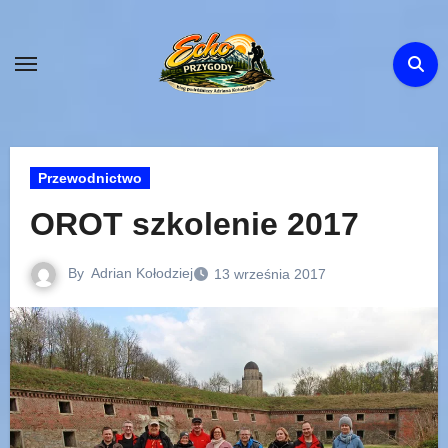
Skip
to
content
Przewodnictwo
OROT szkolenie 2017
By
Adrian Kołodziej
13 września 2017