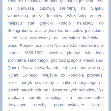
1688 roku zbudowano obecny kościół jezuicki. Jest
on pierwszą budowlą sakralną na Śląsku
wzniesioną przez Jezuitów. Wcześniej w tym
miejscu stał gotycki kościół należący do
Bożogrobców. Jak większość kościołów jezuickich
i ten jest wzorowany na rzymskim kościele Il
Gesu. Kościół jezuicki w Nysie został zbudowany w
latach 1688-1692 według planów włoskiego
architekta zakonnego, pochodzącego z Mediolanu-
Qadro. Dwuwieżowa fasada jest zwrócona w stronę
Rynku Solnego. Wejście do kościoła prowadzi
przez portyk utworzony z balkonu stojącego na
dwóch parach kolumn i dwustronnych schodów. We
wnękach portalu znajdują się monumentalne
drewniane rzeźby przedstawiające Karola