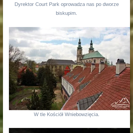
Dyrektor Court Park oprowadza nas po dworze
biskupim.
W tle Kościół Wniebowzięcia.