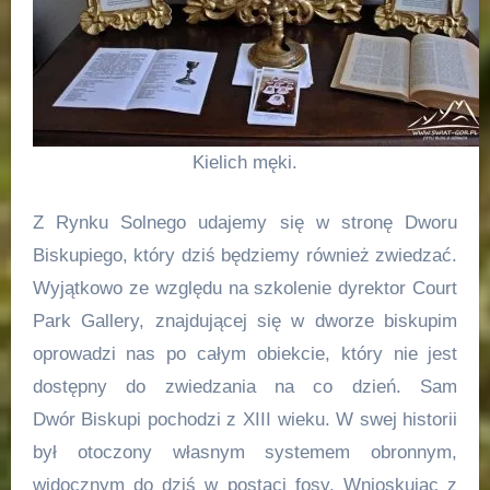
Kielich męki.
Z Rynku Solnego udajemy się w stronę Dworu
Biskupiego, który dziś będziemy również zwiedzać.
Wyjątkowo ze względu na szkolenie dyrektor Court
Park Gallery, znajdującej się w dworze biskupim
oprowadzi nas po całym obiekcie, który nie jest
dostępny do zwiedzania na co dzień. Sam
Dwór Biskupi pochodzi z XIII wieku. W swej historii
był otoczony własnym systemem obronnym,
widocznym do dziś w postaci fosy. Wnioskując z