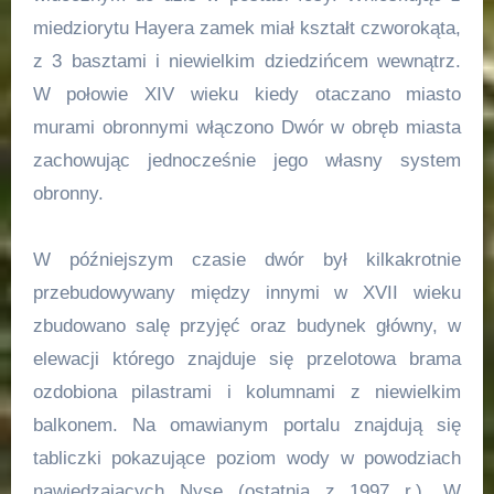
miedziorytu Hayera zamek miał kształt czworokąta,
z 3 basztami i niewielkim dziedzińcem wewnątrz.
W połowie XIV wieku kiedy otaczano miasto
murami obronnymi włączono Dwór w obręb miasta
zachowując jednocześnie jego własny system
obronny.
W późniejszym czasie dwór był kilkakrotnie
przebudowywany między innymi w XVII wieku
zbudowano salę przyjęć oraz budynek główny, w
elewacji którego znajduje się przelotowa brama
ozdobiona pilastrami i kolumnami z niewielkim
balkonem. Na omawianym portalu znajdują się
tabliczki pokazujące poziom wody w powodziach
nawiedzających Nysę (ostatnia z 1997 r.). W