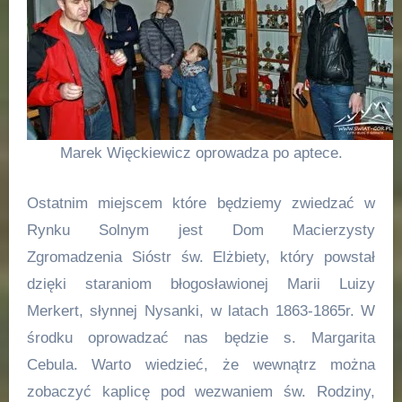
Marek Więckiewicz oprowadza po aptece.
Ostatnim miejscem które będziemy zwiedzać w
Rynku Solnym jest Dom Macierzysty
Zgromadzenia Sióstr św. Elżbiety, który powstał
dzięki staraniom błogosławionej Marii Luizy
Merkert, słynnej Nysanki, w latach 1863-1865r. W
środku oprowadzać nas będzie s. Margarita
Cebula. Warto wiedzieć, że wewnątrz można
zobaczyć kaplicę pod wezwaniem św. Rodziny,