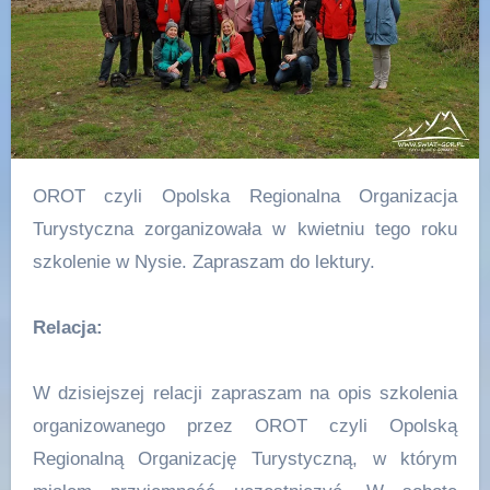
OROT czyli Opolska Regionalna Organizacja
Turystyczna zorganizowała w kwietniu tego roku
szkolenie w Nysie. Zapraszam do lektury.
Relacja:
W dzisiejszej relacji zapraszam na opis szkolenia
organizowanego przez OROT czyli Opolską
Regionalną Organizację Turystyczną, w którym