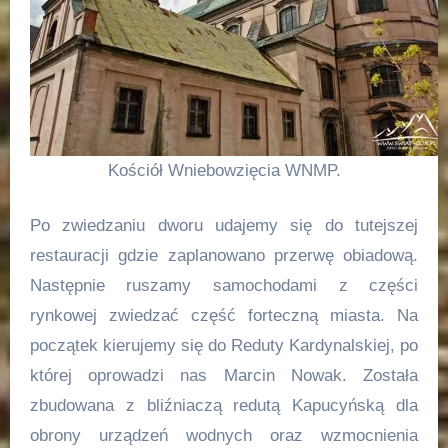
Kościół Wniebowzięcia WNMP.
Po zwiedzaniu dworu udajemy się do tutejszej
restauracji gdzie zaplanowano przerwę obiadową.
Następnie ruszamy samochodami z części
rynkowej zwiedzać część forteczną miasta. Na
początek kierujemy się do Reduty Kardynalskiej, po
której oprowadzi nas Marcin Nowak. Została
zbudowana z bliźniaczą redutą Kapucyńską dla
obrony urządzeń wodnych oraz wzmocnienia