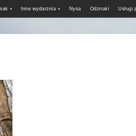
reak
Inne wydarznia
Nysa
Odznaki
Usługi 