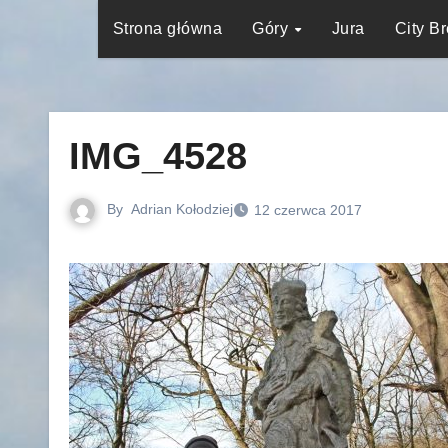
Strona główna
Góry
Jura
City B
IMG_4528
By
Adrian Kołodziej
12 czerwca 2017