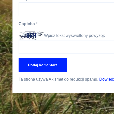
Captcha
*
Wpisz tekst wyświetlony powyżej:
Ta strona używa Akismet do redukcji spamu.
Dowiedz