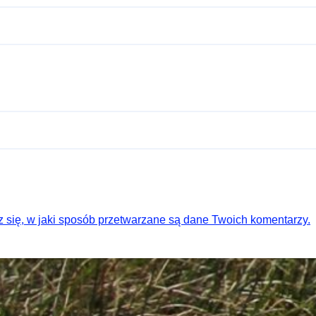
 się, w jaki sposób przetwarzane są dane Twoich komentarzy.