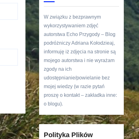
W związku z bezprawnym
wykorzystywaniem zdjęć
autorstwa Echo Przygody – Blog
podróżniczy Adriana Kołodzieaj,
informuję iż zdjęcia na stronie są
mojego autorstwa i nie wyrażam
zgody na ich
udostępnianie/powielanie bez
mojej wiedzy (w razie pytań
proszę o kontakt – zakładka inne:
o blogu).
Polityka Plików