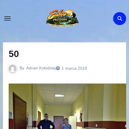
Skip
to
content
50
By
Adrian Kołodziej
1 marca 2019