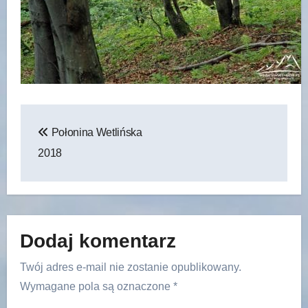
Nawigacja
Połonina Wetlińska
wpisu
2018
Dodaj komentarz
Twój adres e-mail nie zostanie opublikowany.
Wymagane pola są oznaczone
*