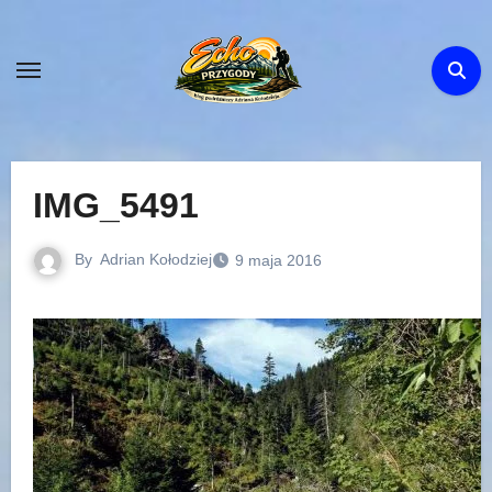
Skip
to
content
IMG_5491
By
Adrian Kołodziej
9 maja 2016