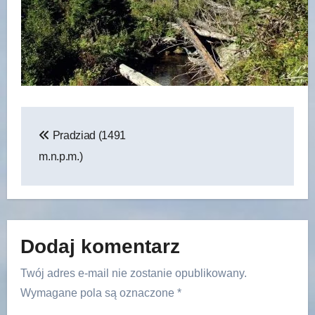
Nawigacja
Pradziad (1491
wpisu
m.n.p.m.)
Dodaj komentarz
Twój adres e-mail nie zostanie opublikowany.
Wymagane pola są oznaczone
*