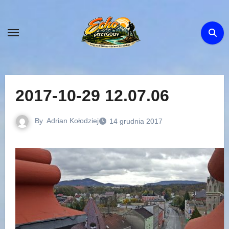
Skip
to
content
2017-10-29 12.07.06
By
Adrian Kołodziej
14 grudnia 2017