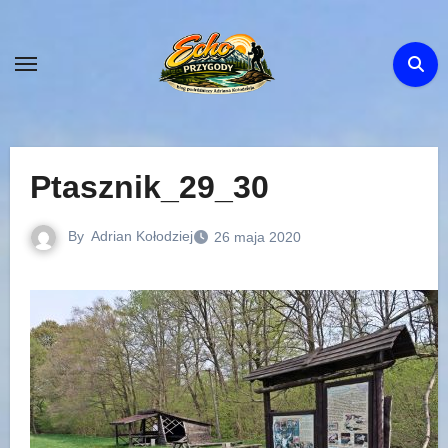
Skip
to
content
Ptasznik_29_30
By
Adrian Kołodziej
26 maja 2020