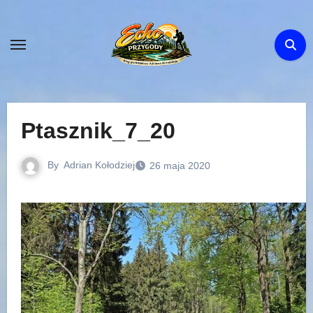
Skip
to
content
Ptasznik_7_20
By
Adrian Kołodziej
26 maja 2020