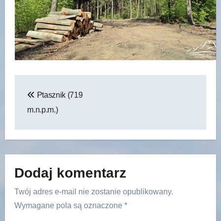
Nawigacja
Ptasznik (719
wpisu
m.n.p.m.)
Dodaj komentarz
Twój adres e-mail nie zostanie opublikowany.
Wymagane pola są oznaczone
*