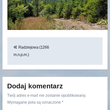
Nawigacja
Radziejowa (1266
wpisu
m.n.p.m.)
Dodaj komentarz
Twój adres e-mail nie zostanie opublikowany.
Wymagane pola są oznaczone
*