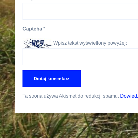
Captcha
*
Wpisz tekst wyświetlony powyżej:
Ta strona używa Akismet do redukcji spamu.
Dowiedz