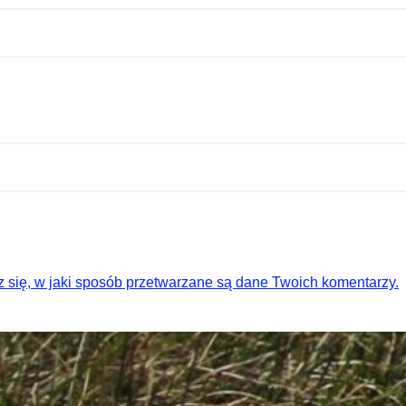
 się, w jaki sposób przetwarzane są dane Twoich komentarzy.