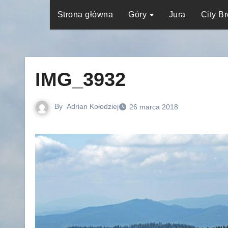
Strona główna
Góry
Jura
City B
IMG_3932
By
Adrian Kołodziej
26 marca 2018