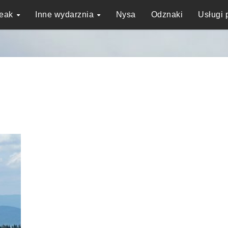
reak
Inne wydarznia
Nysa
Odznaki
Usługi 