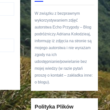
W związku z bezprawnym
wykorzystywaniem zdjęć
autorstwa Echo Przygody – Blog
podróżniczy Adriana Kołodzieaj,
informuję iż zdjęcia na stronie są
mojego autorstwa i nie wyrażam
zgody na ich
udostępnianie/powielanie bez
mojej wiedzy (w razie pytań
proszę o kontakt – zakładka inne:
o blogu).
Polityka Plików