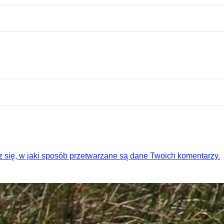
 się, w jaki sposób przetwarzane są dane Twoich komentarzy.