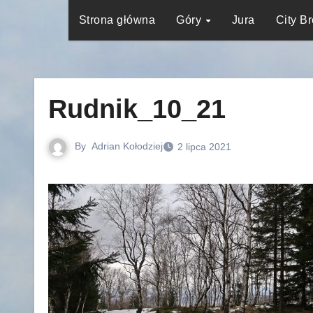
Strona główna
Góry
Jura
City B
Rudnik_10_21
By
Adrian Kołodziej
2 lipca 2021