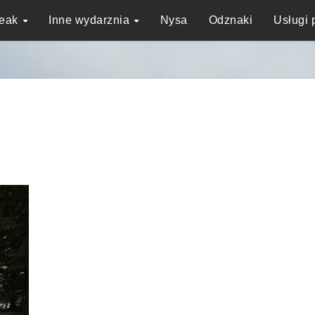
reak
Inne wydarznia
Nysa
Odznaki
Usługi 