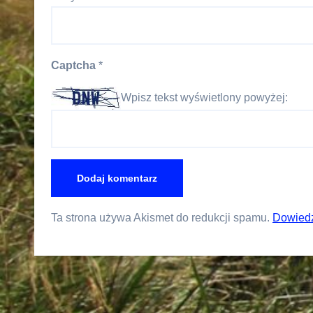
Captcha
*
Wpisz tekst wyświetlony powyżej:
Ta strona używa Akismet do redukcji spamu.
Dowiedz