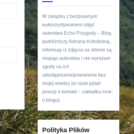
W związku z bezprawnym
wykorzystywaniem zdjęć
autorstwa Echo Przygody – Blog
podróżniczy Adriana Kołodzieaj,
informuję iż zdjęcia na stronie są
mojego autorstwa i nie wyrażam
zgody na ich
udostępnianie/powielanie bez
mojej wiedzy (w razie pytań
proszę o kontakt – zakładka inne:
o blogu).
Polityka Plików