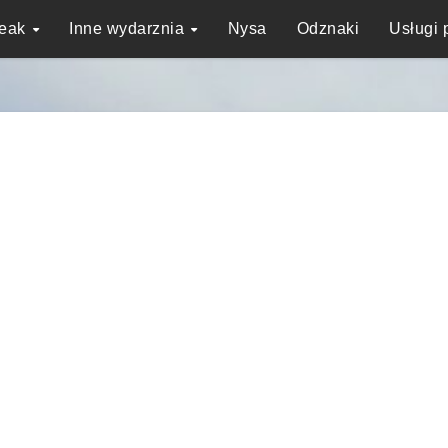
reak
Inne wydarznia
Nysa
Odznaki
Usługi 