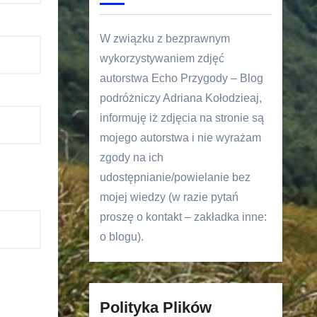
W związku z bezprawnym
wykorzystywaniem zdjęć
autorstwa Echo Przygody – Blog
podróżniczy Adriana Kołodzieaj,
informuję iż zdjęcia na stronie są
mojego autorstwa i nie wyrażam
zgody na ich
udostępnianie/powielanie bez
mojej wiedzy (w razie pytań
proszę o kontakt – zakładka inne:
o blogu).
Polityka Plików