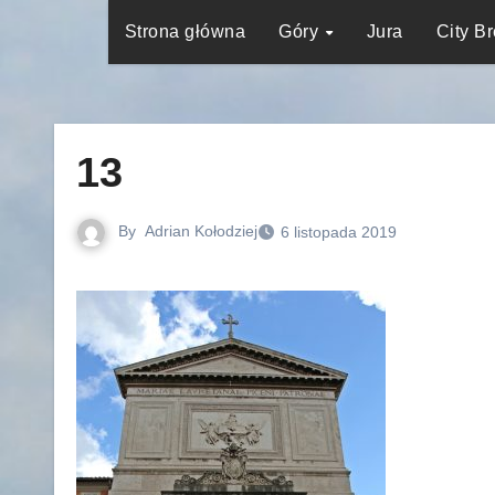
Strona główna
Góry
Jura
City B
13
By
Adrian Kołodziej
6 listopada 2019