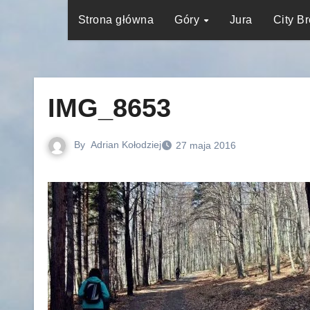
Strona główna
Góry
Jura
City B
IMG_8653
By
Adrian Kołodziej
27 maja 2016