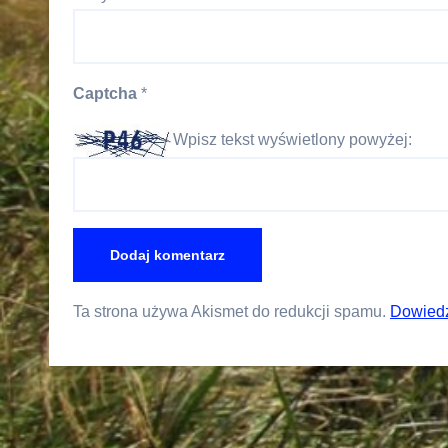
Captcha
*
Wpisz tekst wyświetlony powyżej:
Ta strona używa Akismet do redukcji spamu.
Dowiedz