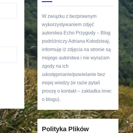
W związku z bezprawnym
wykorzystywaniem zdjęć
autorstwa Echo Przygody – Blog
podróżniczy Adriana Kołodzieaj,
informuję iż zdjęcia na stronie są
mojego autorstwa i nie wyrażam
zgody na ich
udostępnianie/powielanie bez
mojej wiedzy (w razie pytań
proszę o kontakt – zakładka inne:
o blogu).
Polityka Plików