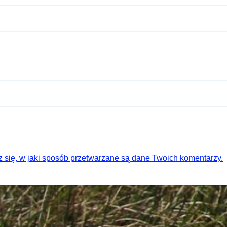
 się, w jaki sposób przetwarzane są dane Twoich komentarzy.