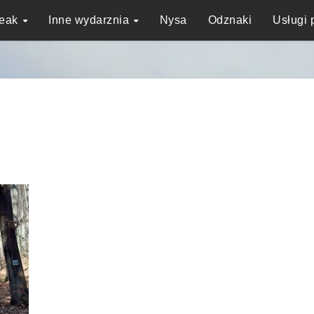
reak
Inne wydarznia
Nysa
Odznaki
Usługi 