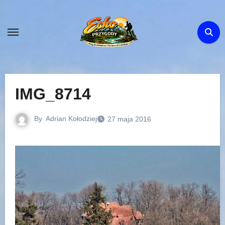
Skip
to
content
IMG_8714
By
Adrian Kołodziej
27 maja 2016