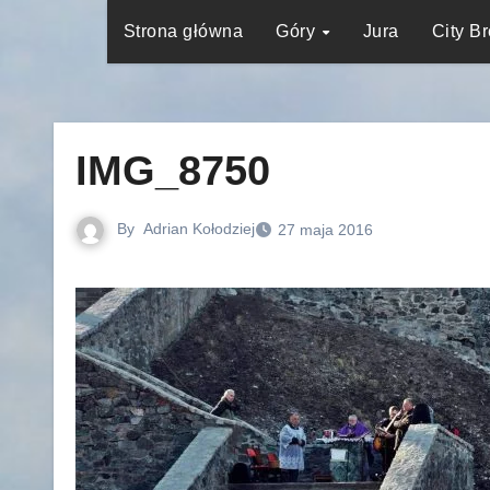
Strona główna
Góry
Jura
City B
IMG_8750
By
Adrian Kołodziej
27 maja 2016