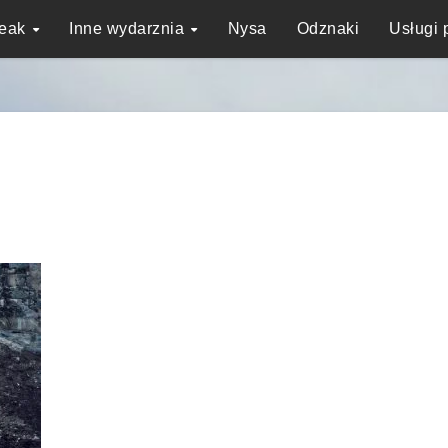
reak
Inne wydarznia
Nysa
Odznaki
Usługi 