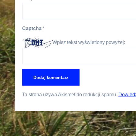
Captcha
*
Wpisz tekst wyświetlony powyżej:
Ta strona używa Akismet do redukcji spamu.
Dowiedz