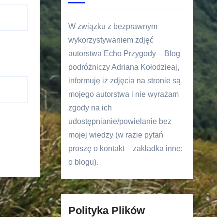
W związku z bezprawnym
wykorzystywaniem zdjęć
autorstwa Echo Przygody – Blog
podróżniczy Adriana Kołodzieaj,
informuję iż zdjęcia na stronie są
mojego autorstwa i nie wyrażam
zgody na ich
udostępnianie/powielanie bez
mojej wiedzy (w razie pytań
proszę o kontakt – zakładka inne:
o blogu).
Polityka Plików