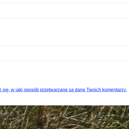
 się, w jaki sposób przetwarzane są dane Twoich komentarzy.