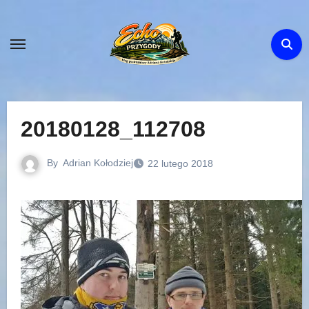
Skip
to
content
20180128_112708
By
Adrian Kołodziej
22 lutego 2018