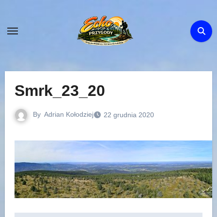
Skip
to
content
Smrk_23_20
By
Adrian Kołodziej
22 grudnia 2020