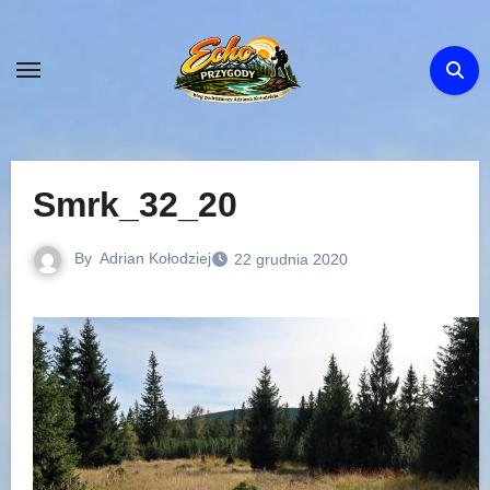
Skip
to
content
Smrk_32_20
By
Adrian Kołodziej
22 grudnia 2020