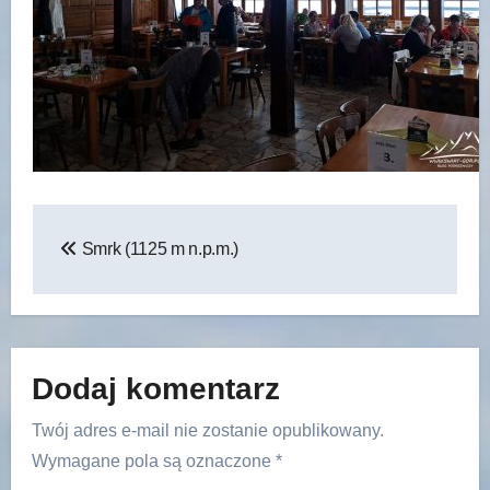
Nawigacja
Smrk (1125 m n.p.m.)
wpisu
Dodaj komentarz
Twój adres e-mail nie zostanie opublikowany.
Wymagane pola są oznaczone
*