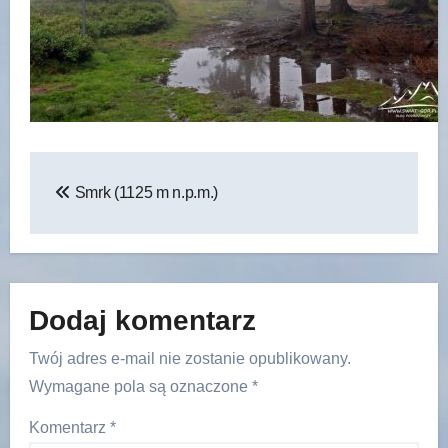
Nawigacja
Smrk (1125 m n.p.m.)
wpisu
Dodaj komentarz
Twój adres e-mail nie zostanie opublikowany.
Wymagane pola są oznaczone
*
Komentarz
*