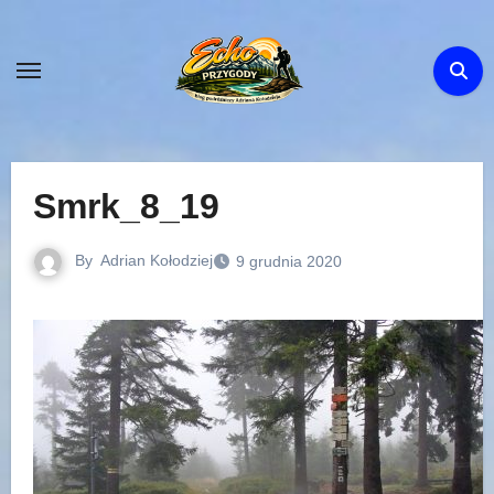
Skip
to
content
Smrk_8_19
By
Adrian Kołodziej
9 grudnia 2020