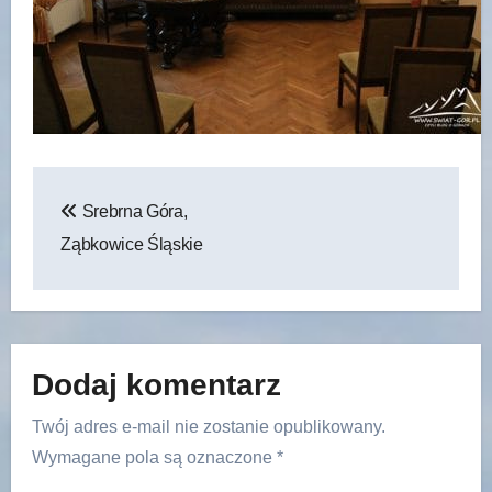
Nawigacja
Srebrna Góra,
wpisu
Ząbkowice Śląskie
Dodaj komentarz
Twój adres e-mail nie zostanie opublikowany.
Wymagane pola są oznaczone
*