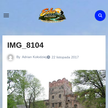
Skip
to
content
IMG_8104
By
Adrian Kołodziej
22 listopada 2017