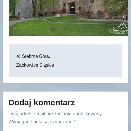
Nawigacja
Srebrna Góra,
wpisu
Ząbkowice Śląskie
Dodaj komentarz
Twój adres e-mail nie zostanie opublikowany.
Wymagane pola są oznaczone
*