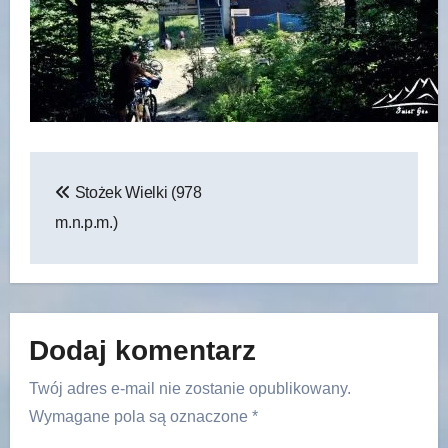
Nawigacja
Stożek Wielki (978
wpisu
m.n.p.m.)
Dodaj komentarz
Twój adres e-mail nie zostanie opublikowany.
Wymagane pola są oznaczone
*