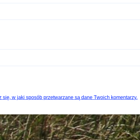
 się, w jaki sposób przetwarzane są dane Twoich komentarzy.