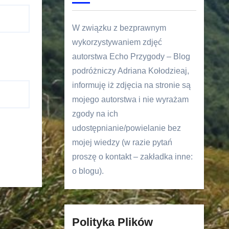
W związku z bezprawnym
wykorzystywaniem zdjęć
autorstwa Echo Przygody – Blog
podróżniczy Adriana Kołodzieaj,
informuję iż zdjęcia na stronie są
mojego autorstwa i nie wyrażam
zgody na ich
udostępnianie/powielanie bez
mojej wiedzy (w razie pytań
proszę o kontakt – zakładka inne:
o blogu).
Polityka Plików