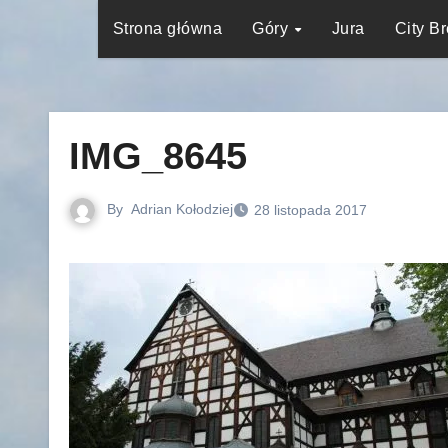
Strona główna
Góry
Jura
City B
IMG_8645
By
Adrian Kołodziej
28 listopada 2017