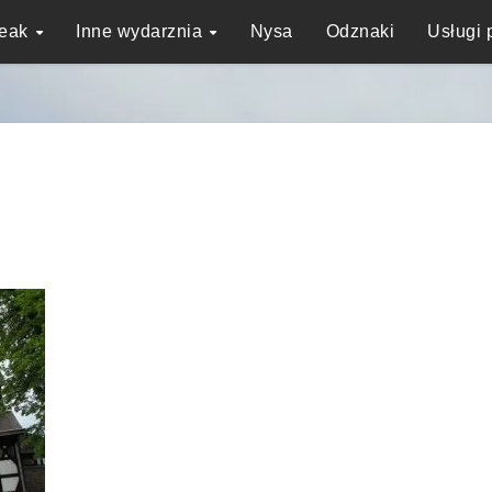
reak
Inne wydarznia
Nysa
Odznaki
Usługi 