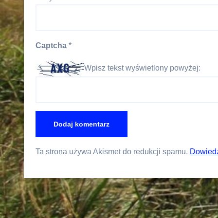
Captcha
*
Wpisz tekst wyświetlony powyżej:
Ta strona używa Akismet do redukcji spamu.
Dowiedz