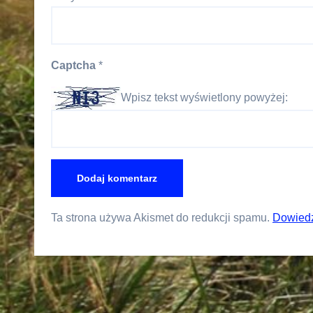
Captcha
*
Wpisz tekst wyświetlony powyżej:
Ta strona używa Akismet do redukcji spamu.
Dowiedz