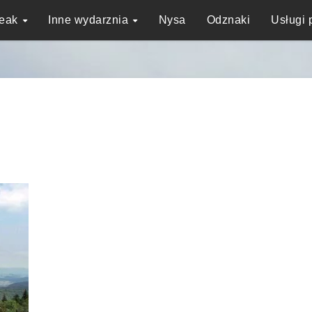
reak
Inne wydarznia
Nysa
Odznaki
Usługi 