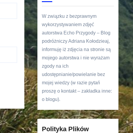
W związku z bezprawnym
wykorzystywaniem zdjęć
autorstwa Echo Przygody – Blog
podróżniczy Adriana Kołodzieaj,
informuję iż zdjęcia na stronie są
mojego autorstwa i nie wyrażam
zgody na ich
udostępnianie/powielanie bez
mojej wiedzy (w razie pytań
proszę o kontakt – zakładka inne:
o blogu).
Polityka Plików