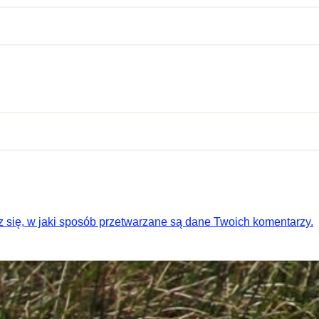
 się, w jaki sposób przetwarzane są dane Twoich komentarzy.