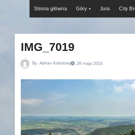
Strona główna
Góry
Jura
City B
IMG_7019
By
Adrian Kołodziej
28 maja 2016