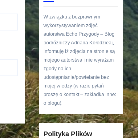
W związku z bezprawnym
wykorzystywaniem zdjęć
autorstwa Echo Przygody – Blog
podróżniczy Adriana Kołodzieaj,
informuję iż zdjęcia na stronie są
mojego autorstwa i nie wyrażam
zgody na ich
udostępnianie/powielanie bez
mojej wiedzy (w razie pytań
proszę o kontakt – zakładka inne:
o blogu).
Polityka Plików