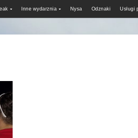
reak
Inne wydarznia
Nysa
Odznaki
Usługi 