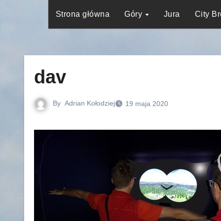
Strona główna
Góry
Jura
City B
dav
By
Adrian Kołodziej
19 maja 2020