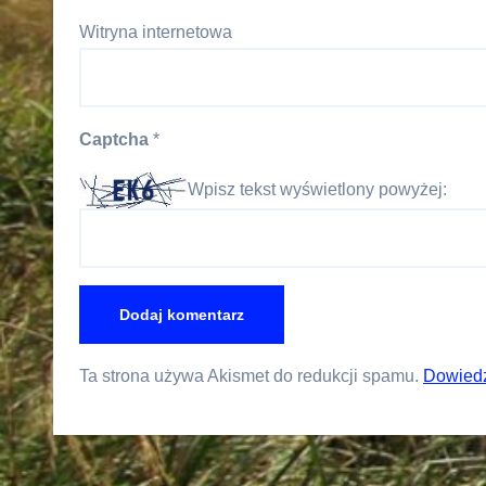
Witryna internetowa
Captcha
*
Wpisz tekst wyświetlony powyżej:
Ta strona używa Akismet do redukcji spamu.
Dowiedz