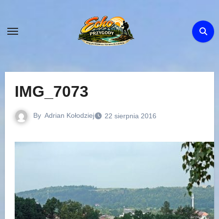
Skip
to
content
IMG_7073
By
Adrian Kołodziej
22 sierpnia 2016