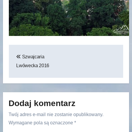
Nawigacja
Szwajcaria
wpisu
Lwówecka 2016
Dodaj komentarz
Twój adres e-mail nie zostanie opublikowany.
Wymagane pola są oznaczone
*