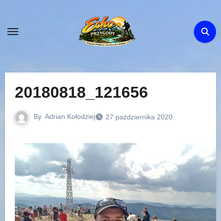
Skip
to
content
20180818_121656
By
Adrian Kołodziej
27 października 2020