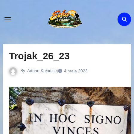
Skip
to
content
Trojak_26_23
By
Adrian Kołodziej
4 maja 2023