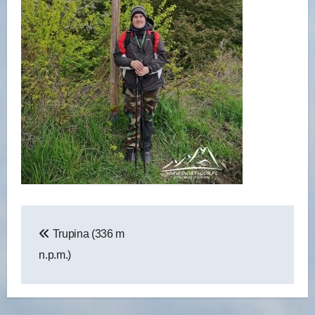
Nawigacja
Trupina (336 m
wpisu
n.p.m.)