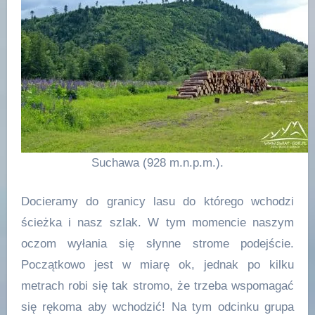
Suchawa (928 m.n.p.m.).
Docieramy do granicy lasu do którego wchodzi
ścieżka i nasz szlak. W tym momencie naszym
oczom wyłania się słynne strome podejście.
Początkowo jest w miarę ok, jednak po kilku
metrach robi się tak stromo, że trzeba wspomagać
się rękoma aby wchodzić! Na tym odcinku grupa