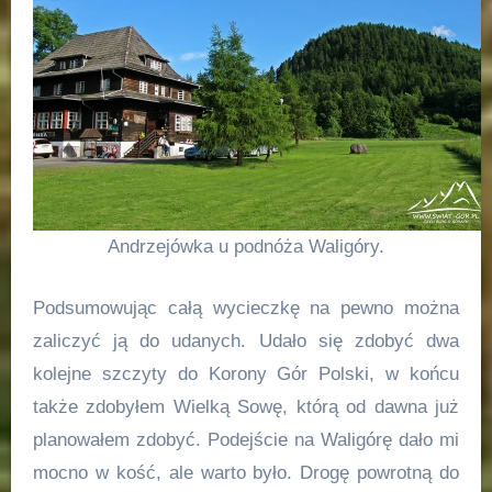
Andrzejówka u podnóża Waligóry.
Podsumowując całą wycieczkę na pewno można
zaliczyć ją do udanych. Udało się zdobyć dwa
kolejne szczyty do Korony Gór Polski, w końcu
także zdobyłem Wielką Sowę, którą od dawna już
planowałem zdobyć. Podejście na Waligórę dało mi
mocno w kość, ale warto było. Drogę powrotną do