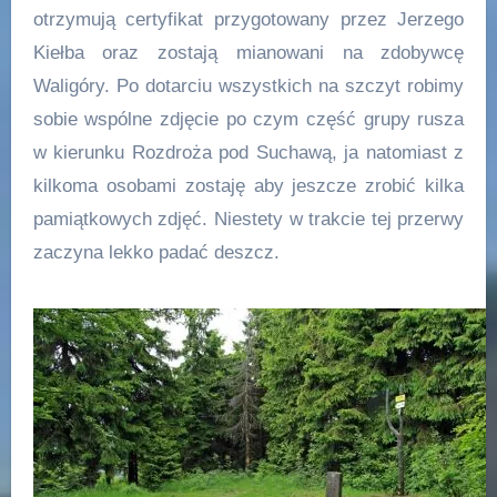
otrzymują certyfikat przygotowany przez Jerzego
Kiełba oraz zostają mianowani na zdobywcę
Waligóry. Po dotarciu wszystkich na szczyt robimy
sobie wspólne zdjęcie po czym część grupy rusza
w kierunku Rozdroża pod Suchawą, ja natomiast z
kilkoma osobami zostaję aby jeszcze zrobić kilka
pamiątkowych zdjęć. Niestety w trakcie tej przerwy
zaczyna lekko padać deszcz.