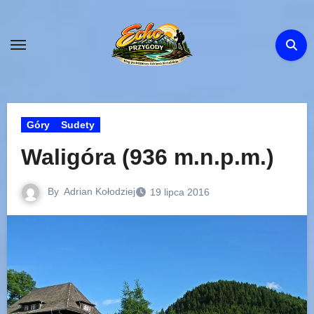
Skip
to
content
Góry
Sudety
Waligóra (936 m.n.p.m.)
By
Adrian Kołodziej
19 lipca 2016