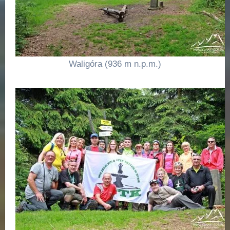
Waligóra (936 m n.p.m.)