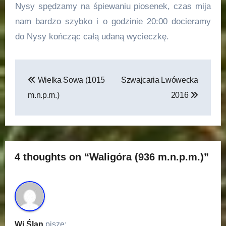
Nysy spędzamy na śpiewaniu piosenek, czas mija
nam bardzo szybko i o godzinie 20:00 docieramy
do Nysy kończąc całą udaną wycieczkę.
Nawigacja
Wielka Sowa (1015
Szwajcaria Lwówecka
wpisu
m.n.p.m.)
2016
4 thoughts on “Waligóra (936 m.n.p.m.)”
Wi Ślan
pisze: