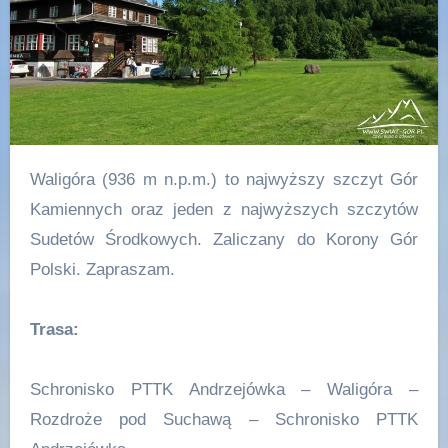
Waligóra (936 m n.p.m.) to najwyższy szczyt Gór
Kamiennych oraz jeden z najwyższych szczytów
Sudetów Środkowych. Zaliczany do Korony Gór
Polski. Zapraszam.
Trasa:
Schronisko PTTK Andrzejówka – Waligóra –
Rozdroże pod Suchawą – Schronisko PTTK