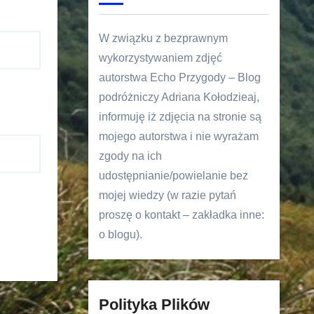
W związku z bezprawnym
wykorzystywaniem zdjęć
autorstwa Echo Przygody – Blog
podróżniczy Adriana Kołodzieaj,
informuję iż zdjęcia na stronie są
mojego autorstwa i nie wyrażam
zgody na ich
udostępnianie/powielanie bez
mojej wiedzy (w razie pytań
proszę o kontakt – zakładka inne:
o blogu).
Polityka Plików