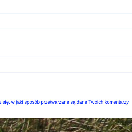
 się, w jaki sposób przetwarzane są dane Twoich komentarzy.