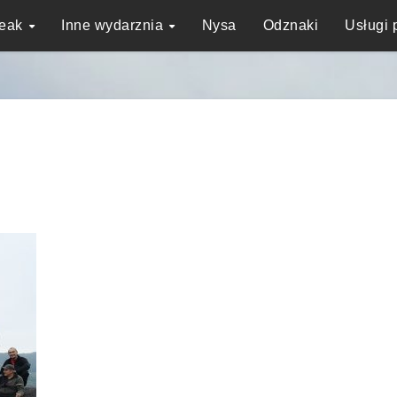
reak
Inne wydarznia
Nysa
Odznaki
Usługi 