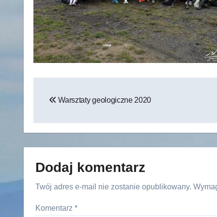
Nawigacja
Warsztaty geologiczne 2020
wpisu
Dodaj komentarz
Twój adres e-mail nie zostanie opublikowany.
Wymag
Komentarz
*