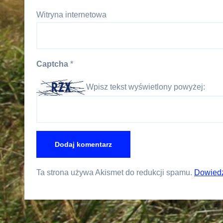
Witryna internetowa
Captcha
*
Wpisz tekst wyświetlony powyżej:
Ta strona używa Akismet do redukcji spamu.
Dowiedz