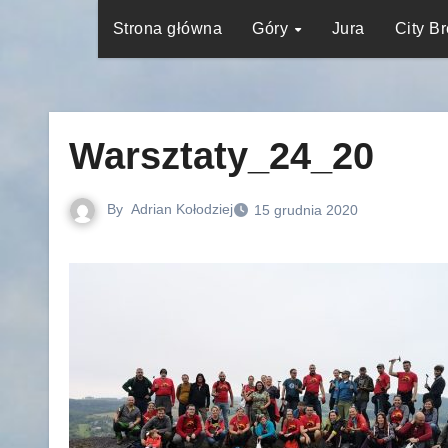
Strona główna
Góry
Jura
City B
Warsztaty_24_20
By
Adrian Kołodziej
15 grudnia 2020