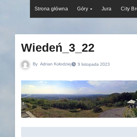
Strona główna
Góry
Jura
City B
Wiedeń_3_22
By
Adrian Kołodziej
9 listopada 2023
Nawigacja