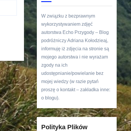
W związku z bezprawnym
wykorzystywaniem zdjęć
autorstwa Echo Przygody – Blog
podróżniczy Adriana Kołodzieaj,
informuję iż zdjęcia na stronie są
mojego autorstwa i nie wyrażam
zgody na ich
udostępnianie/powielanie bez
mojej wiedzy (w razie pytań
proszę o kontakt – zakładka inne:
o blogu).
Polityka Plików