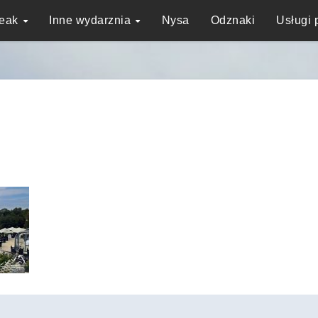
reak
Inne wydarznia
Nysa
Odznaki
Usługi 