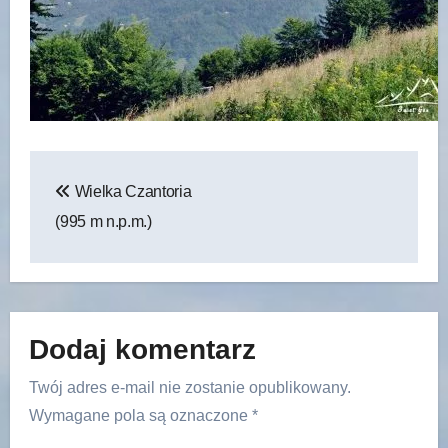
Nawigacja
Wielka Czantoria
wpisu
(995 m n.p.m.)
Dodaj komentarz
Twój adres e-mail nie zostanie opublikowany.
Wymagane pola są oznaczone
*